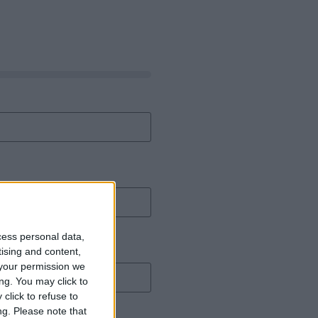
cess personal data,
tising and content,
your permission we
ng. You may click to
click to refuse to
ng.
Please note that