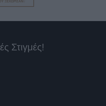
ΟΥ ΞΕΧΩΡΙΣΑΝ
ς Στιγμές!